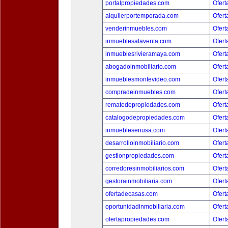
portalpropiedades.com
Ofert
alquilerportemporada.com
Ofert
venderinmuebles.com
Ofert
inmueblesalaventa.com
Ofert
inmueblesrivieramaya.com
Ofert
abogadoinmobiliario.com
Ofert
inmueblesmontevideo.com
Ofert
compradeinmuebles.com
Ofert
rematedepropiedades.com
Ofert
catalogodepropiedades.com
Ofert
inmueblesenusa.com
Ofert
desarrolloinmobiliario.com
Ofert
gestionpropiedades.com
Ofert
corredoresinmobiliarios.com
Ofert
gestorainmobiliaria.com
Ofert
ofertadecasas.com
Ofert
oportunidadinmobiliaria.com
Ofert
ofertapropiedades.com
Ofert