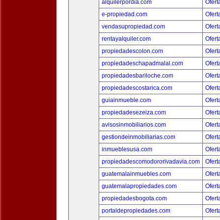
alquilerpordia.com
Ofert
e-propiedad.com
Ofert
vendasupropiedad.com
Ofert
rentayalquiler.com
Ofert
propiedadescolon.com
Ofert
propiedadeschapadmalal.com
Ofert
propiedadesbariloche.com
Ofert
propiedadescostarica.com
Ofert
guiainmueble.com
Ofert
propiedadesezeiza.com
Ofert
avisosinmobiliarios.com
Ofert
gestiondeinmobiliarias.com
Ofert
inmueblesusa.com
Ofert
propiedadescomodororivadavia.com
Ofert
guatemalainmuebles.com
Ofert
guatemalapropiedades.com
Ofert
propiedadesbogota.com
Ofert
portaldepropiedades.com
Ofert