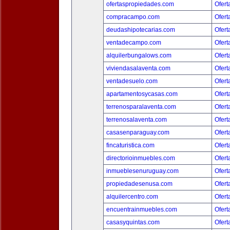
ofertaspropiedades.com
Ofert
compracampo.com
Ofert
deudashipotecarias.com
Ofert
ventadecampo.com
Ofert
alquilerbungalows.com
Ofert
viviendasalaventa.com
Ofert
ventadesuelo.com
Ofert
apartamentosycasas.com
Ofert
terrenosparalaventa.com
Ofert
terrenosalaventa.com
Ofert
casasenparaguay.com
Ofert
fincaturistica.com
Ofert
directorioinmuebles.com
Ofert
inmueblesenuruguay.com
Ofert
propiedadesenusa.com
Ofert
alquilercentro.com
Ofert
encuentrainmuebles.com
Ofert
casasyquintas.com
Ofert