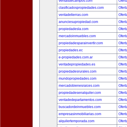
ventasdecampos.com
Ofert
clasificadospropiedades.com
Ofert
ventadetierras.com
Ofert
anunciesupropiedad.com
Ofert
propiedadesla.com
Ofert
mercadoinmuebles.com
Ofert
propiedadesparainvertir.com
Ofert
propiedades.ec
Ofert
e-propiedades.com.ar
Ofert
ventadepropiedades.es
Ofert
propiedadesrurales.com
Ofert
mundopropiedades.com
Ofert
mercadobienesraices.com
Ofert
propiedadesenalquiler.com
Ofert
ventadedepartamentos.com
Ofert
buscadordeinmuebles.com
Ofert
empresasinmobiliarias.com
Ofert
alquilertemporada.com
Ofert