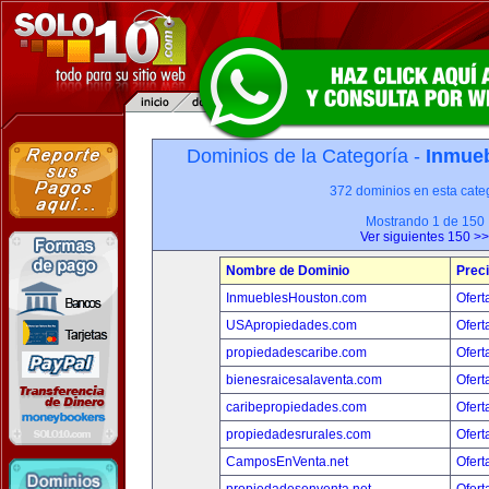
Dominios de la Categoría -
Inmueb
372 dominios en esta categ
Mostrando 1 de 150
Ver siguientes 150 >>
Nombre de Dominio
Prec
InmueblesHouston.com
Ofert
USApropiedades.com
Ofert
propiedadescaribe.com
Ofert
bienesraicesalaventa.com
Ofert
caribepropiedades.com
Ofert
propiedadesrurales.com
Ofert
CamposEnVenta.net
Ofert