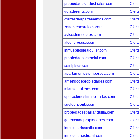
propiedadesindustriales.com
Ofert
guiaderenta.com
Ofert
ofertasdeapartamentos.com
Ofert
zonabienesraices.com
Ofert
avisosinmuebles.com
Ofert
alquileresusa.com
Ofert
inmueblesdealquiler.com
Ofert
propiedadcomercial.com
Ofert
semipisos.com
Ofert
apartamentostemporada.com
Ofert
arriendodepropiedades.com
Ofert
miamialquileres.com
Ofert
operacionesinmobiliarias.com
Ofert
sueloenventa.com
Ofert
propiedadesbarranquilla.com
Ofert
gerenciadepropiedades.com
Ofert
inmobiliariaschile.com
Ofert
inmobiliariasbrasil.com
Ofert