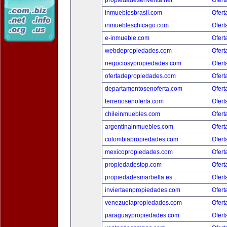
propiedadesenventa.net
Ofert
inmueblesbrasil.com
Ofert
inmuebleschicago.com
Ofert
e-inmueble.com
Ofert
webdepropiedades.com
Ofert
negociosypropiedades.com
Ofert
ofertadepropiedades.com
Ofert
departamentosenoferta.com
Ofert
terrenosenoferta.com
Ofert
chileinmuebles.com
Ofert
argentinainmuebles.com
Ofert
colombiapropiedades.com
Ofert
mexicopropiedades.com
Ofert
propiedadestop.com
Ofert
propiedadesmarbella.es
Ofert
inviertaenpropiedades.com
Ofert
venezuelapropiedades.com
Ofert
paraguaypropiedades.com
Ofert