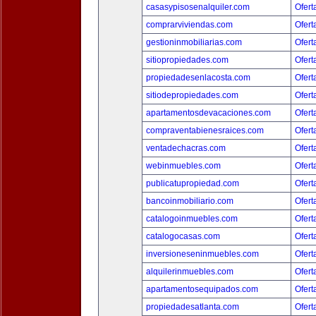
casasypisosenalquiler.com
Ofert
comprarviviendas.com
Ofert
gestioninmobiliarias.com
Ofert
sitiopropiedades.com
Ofert
propiedadesenlacosta.com
Ofert
sitiodepropiedades.com
Ofert
apartamentosdevacaciones.com
Ofert
compraventabienesraices.com
Ofert
ventadechacras.com
Ofert
webinmuebles.com
Ofert
publicatupropiedad.com
Ofert
bancoinmobiliario.com
Ofert
catalogoinmuebles.com
Ofert
catalogocasas.com
Ofert
inversioneseninmuebles.com
Ofert
alquilerinmuebles.com
Ofert
apartamentosequipados.com
Ofert
propiedadesatlanta.com
Ofert