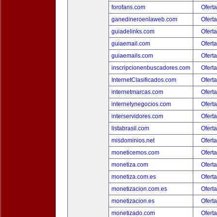
forofans.com
Oferta
ganedineroenlaweb.com
Oferta
guiadelinks.com
Oferta
guiaemail.com
Oferta
guiaemails.com
Oferta
inscripcionenbuscadores.com
Oferta
InternetClasificados.com
Oferta
internetmarcas.com
Oferta
internetynegocios.com
Oferta
interservidores.com
Oferta
listabrasil.com
Oferta
misdominios.net
Oferta
moneticemos.com
Oferta
monetiza.com
Oferta
monetiza.com.es
Oferta
monetizacion.com.es
Oferta
monetizacion.es
Oferta
monetizado.com
Oferta