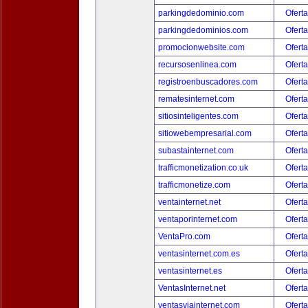
parkingdedominio.com
Oferta
parkingdedominios.com
Oferta
promocionwebsite.com
Oferta
recursosenlinea.com
Oferta
registroenbuscadores.com
Oferta
rematesinternet.com
Oferta
sitiosinteligentes.com
Oferta
sitiowebempresarial.com
Oferta
subastainternet.com
Oferta
trafficmonetization.co.uk
Oferta
trafficmonetize.com
Oferta
ventainternet.net
Oferta
ventaporinternet.com
Oferta
VentaPro.com
Oferta
ventasinternet.com.es
Oferta
ventasinternet.es
Oferta
VentasInternet.net
Oferta
ventasviainternet.com
Oferta