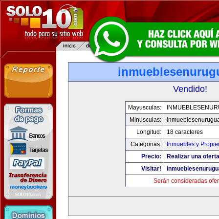
inmueblesenurug
Vendido!
Mayusculas:
INMUEBLESENUR
Minusculas:
inmueblesenurugu
Longitud:
18 caracteres
Categorias:
Inmuebles y Propi
Precio:
Realizar una oferta
Visitar!
inmueblesenurugu
Serán consideradas ofer