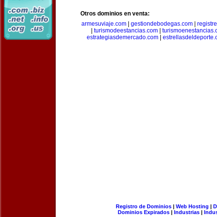
Otros dominios en venta:
armesuviaje.com
|
gestiondebodegas.com
|
regist
|
turismodeestancias.com
|
turismoenestancias
estrategiasdemercado.com
|
estrellasdeldeporte
Registro de Dominios
|
Web Hosting
|
D
Dominios Expirados
|
Industrias
|
Indu