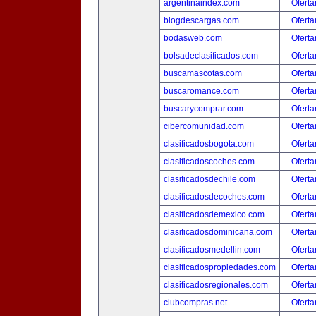
argentinaindex.com
Oferta
blogdescargas.com
Oferta
bodasweb.com
Oferta
bolsadeclasificados.com
Oferta
buscamascotas.com
Oferta
buscaromance.com
Oferta
buscarycomprar.com
Oferta
cibercomunidad.com
Oferta
clasificadosbogota.com
Oferta
clasificadoscoches.com
Oferta
clasificadosdechile.com
Oferta
clasificadosdecoches.com
Oferta
clasificadosdemexico.com
Oferta
clasificadosdominicana.com
Oferta
clasificadosmedellin.com
Oferta
clasificadospropiedades.com
Oferta
clasificadosregionales.com
Oferta
clubcompras.net
Oferta