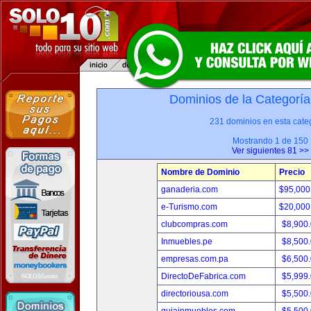
Dominios de la Categoría
231 dominios en esta categ
Mostrando 1 de 150
Ver siguientes 81 >>
Nombre de Dominio
Precio
ganaderia.com
$95,000
e-Turismo.com
$20,000
clubcompras.com
$8,900
Inmuebles.pe
$8,500
empresas.com.pa
$6,500
DirectoDeFabrica.com
$5,999
directoriousa.com
$5,500