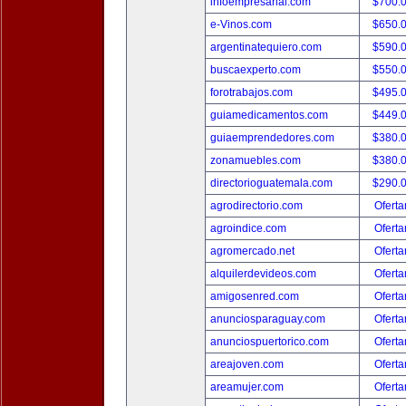
infoempresarial.com
$700.
e-Vinos.com
$650.
argentinatequiero.com
$590.
buscaexperto.com
$550.
forotrabajos.com
$495.
guiamedicamentos.com
$449.
guiaemprendedores.com
$380.
zonamuebles.com
$380.
directorioguatemala.com
$290.
agrodirectorio.com
Oferta
agroindice.com
Oferta
agromercado.net
Oferta
alquilerdevideos.com
Oferta
amigosenred.com
Oferta
anunciosparaguay.com
Oferta
anunciospuertorico.com
Oferta
areajoven.com
Oferta
areamujer.com
Oferta