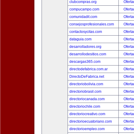
clubcompras.org
Oferta
compucampo.com
Oferta
comunidadit.com
Oferta
consejosprofesionales.com
Oferta
contactosycitas.com
Oferta
dataguia.com
Oferta
desarrolladores.org
Oferta
desarrollodesitios.com
Oferta
descargas365.com
Oferta
directodefabrica.com.ar
Oferta
DirectoDeFabrica.net
Oferta
directoriobolivia.com
Oferta
directoriobrasil.com
Oferta
directoriocanada.com
Oferta
directoriochile.com
Oferta
directoriocreativo.com
Oferta
directorioecuatoriano.com
Oferta
directorioempleo.com
Oferta