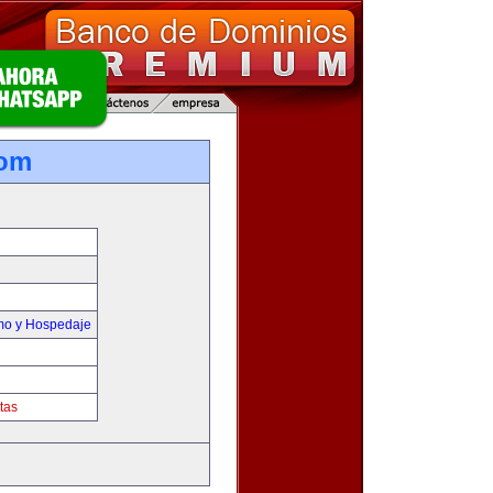
com
smo y Hospedaje
tas