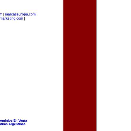
om
|
marcaseuropa.com
|
marketing.com
|
ominios En Venta
strias Argentinas