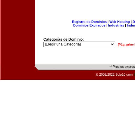
Registro de Dominios
|
Web Hosting
|
D
Dominios Expirados
|
Industrias
|
Indu
Categorías de Dominio:
[Pág. princi
** Precios expre
© 2002/2022 Solo10.com