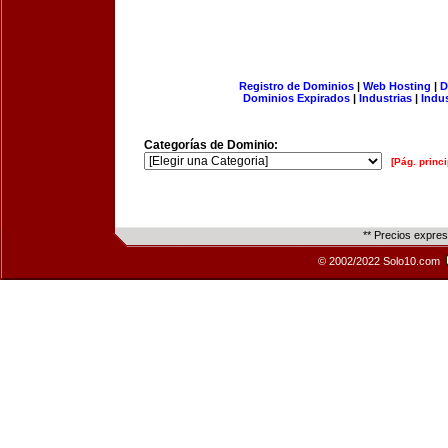
Registro de Dominios
|
Web Hosting
|
D
Dominios Expirados
|
Industrias
|
Indu
Categorías de Dominio:
[Pág. princi
** Precios expre
© 2002/2022 Solo10.com