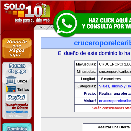
cruceroporelcar
El dueño de este dominio lo ha
Mayusculas:
CRUCEROPORELC
Minusculas:
cruceroporelcaribe
Longitud:
18 caracteres
Categorias:
Viajes,Turismo y H
Precio:
Realizar una oferta
Visitar!
cruceroporelcarib
Serán consideradas ofer
Realizar una Oferta