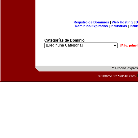
Registro de Dominios
|
Web Hosting
|
D
Dominios Expirados
|
Industrias
|
Indu
Categorías de Dominio:
[Pág. princi
** Precios expre
© 2002/2022 Solo10.com