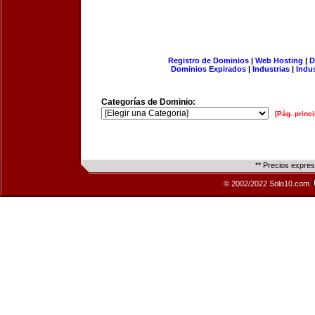
Registro de Dominios
|
Web Hosting
|
D
Dominios Expirados
|
Industrias
|
Indu
Categorías de Dominio:
[Pág. princi
** Precios expre
© 2002/2022 Solo10.com