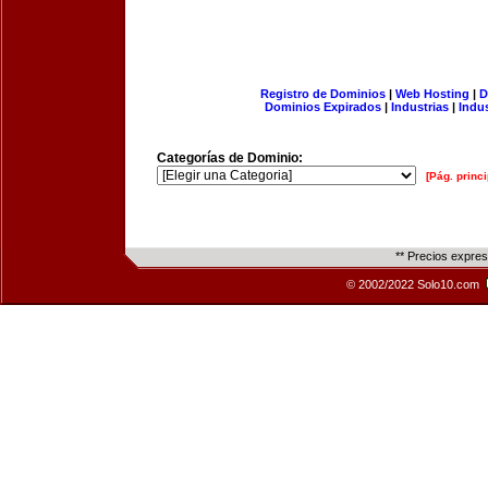
Registro de Dominios
|
Web Hosting
|
D
Dominios Expirados
|
Industrias
|
Indu
Categorías de Dominio:
[Pág. princi
** Precios expre
© 2002/2022 Solo10.com