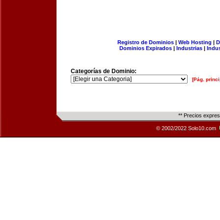
Registro de Dominios
|
Web Hosting
|
D
Dominios Expirados
|
Industrias
|
Indu
Categorías de Dominio:
[Pág. princi
** Precios expre
© 2002/2022 Solo10.com