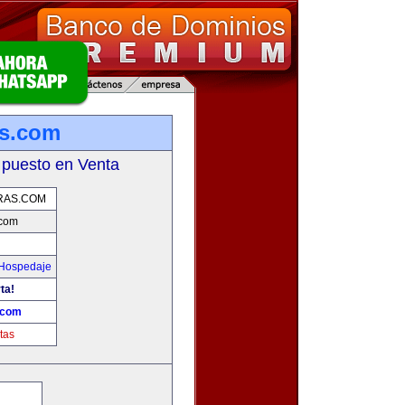
s.com
 puesto en Venta
RAS.COM
.com
 Hospedaje
ta!
.com
tas