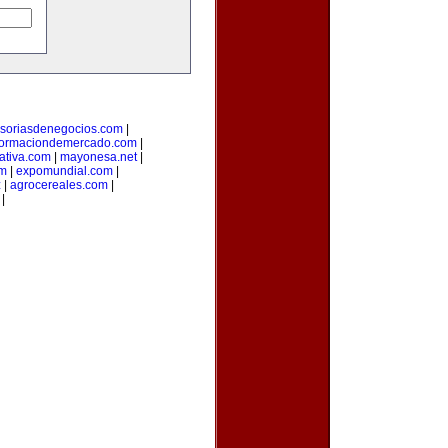
soriasdenegocios.com
|
formaciondemercado.com
|
ativa.com
|
mayonesa.net
|
om
|
expomundial.com
|
z
|
agrocereales.com
|
|