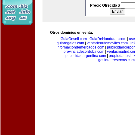
Precio Ofrecido $
Otros dominios en venta:
GuiaGesell.com
|
GuiaDeHonduras.com
|
ase
guiaregalos.com
|
ventadeautomoviles.com
|
in
informaciondemercados.com
|
publicidadcorpor
provinciadecordoba.com
|
ventasmadrid.c
publicidadargentina.com
|
propiedades.bi
gestordereservas.com