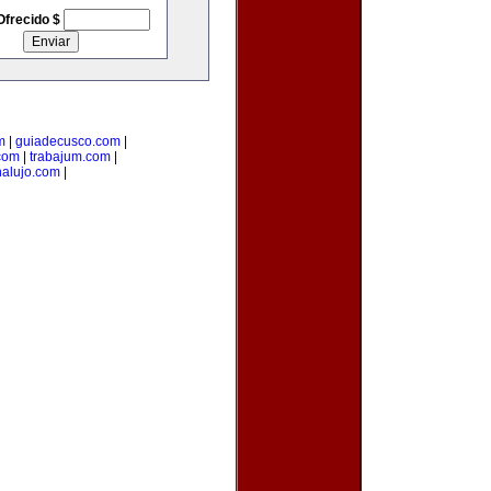
Ofrecido $
m
|
guiadecusco.com
|
.com
|
trabajum.com
|
alujo.com
|