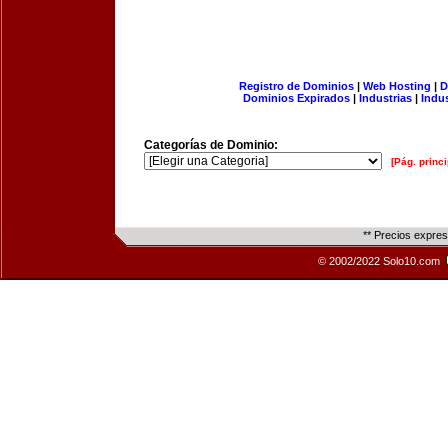
Registro de Dominios
|
Web Hosting
|
D
Dominios Expirados
|
Industrias
|
Indu
Categorías de Dominio:
[Pág. princi
** Precios expre
© 2002/2022 Solo10.com