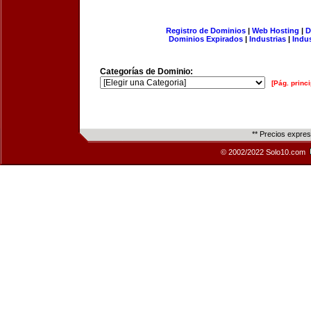
Registro de Dominios
|
Web Hosting
|
D
Dominios Expirados
|
Industrias
|
Indu
Categorías de Dominio:
[Pág. princi
** Precios expre
© 2002/2022 Solo10.com