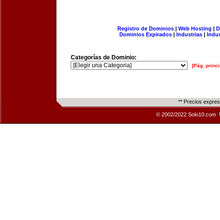
Registro de Dominios
|
Web Hosting
|
D
Dominios Expirados
|
Industrias
|
Indu
Categorías de Dominio:
[Pág. princi
** Precios expre
© 2002/2022 Solo10.com