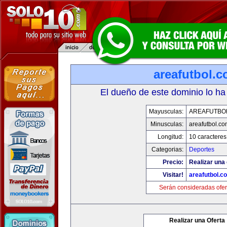
areafutbol.
El dueño de este dominio lo ha
Mayusculas:
AREAFUTBO
Minusculas:
areafutbol.co
Longitud:
10 caracteres
Categorias:
Deportes
Precio:
Realizar una 
Visitar!
areafutbol.c
Serán consideradas ofer
Realizar una Oferta