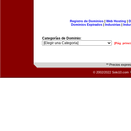
Registro de Dominios
|
Web Hosting
|
D
Dominios Expirados
|
Industrias
|
Indu
Categorías de Dominio:
[Pág. princi
** Precios expre
© 2002/2022 Solo10.com