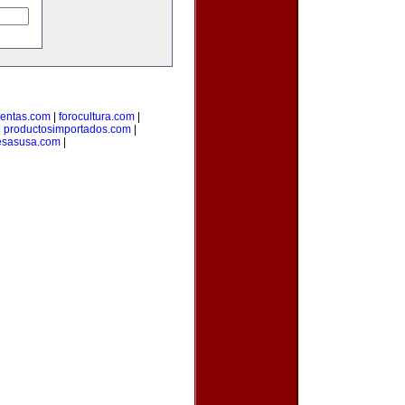
uentas.com
|
forocultura.com
|
|
productosimportados.com
|
sasusa.com
|