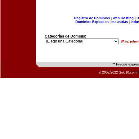
Registro de Dominios
|
Web Hosting
|
D
Dominios Expirados
|
Industrias
|
Indu
Categorías de Dominio:
[Pág. princi
** Precios expre
© 2002/2022 Solo10.com