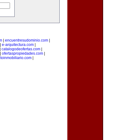
om
|
encuentresudominio.com
|
|
e-arquitectura.com
|
|
catalogodeofertas.com
|
|
ofertaspropiedades.com
|
oinmobiliario.com
|