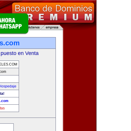
es.com
 puesto en Venta
ELES.COM
.com
 Hospedaje
ta!
s.com
tas