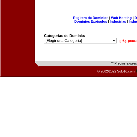
Registro de Dominios
|
Web Hosting
|
D
Dominios Expirados
|
Industrias
|
Indu
Categorías de Dominio:
[Pág. princi
** Precios expre
© 2002/2022 Solo10.com