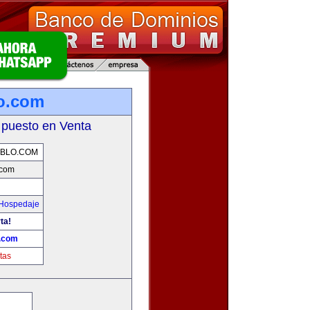
o.com
 puesto en Venta
BLO.COM
.com
 Hospedaje
ta!
o.com
tas