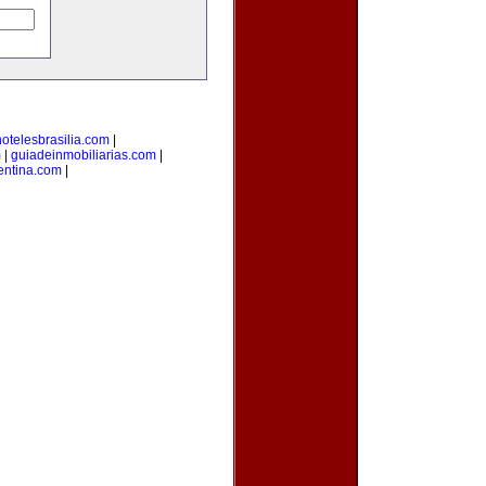
hotelesbrasilia.com
|
m
|
guiadeinmobiliarias.com
|
gentina.com
|