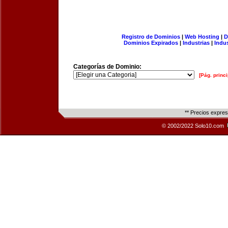
Registro de Dominios
|
Web Hosting
|
D
Dominios Expirados
|
Industrias
|
Indu
Categorías de Dominio:
[Pág. princi
** Precios expre
© 2002/2022 Solo10.com