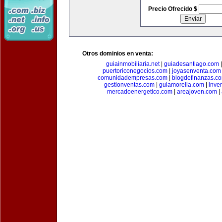
Precio Ofrecido $
Otros dominios en venta:
guiainmobiliaria.net
|
guiadesantiago.com
puertoriconegocios.com
|
joyasenventa.com
comunidadempresas.com
|
blogdefinanzas.c
gestionventas.com
|
guiamorelia.com
|
inve
mercadoenergetico.com
|
areajoven.com
|