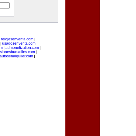
|
relojesenventa.com
|
|
usadosenventa.com
|
om
|
admonetization.com
|
rsionesbursatiles.com
|
autosenalquiler.com
|