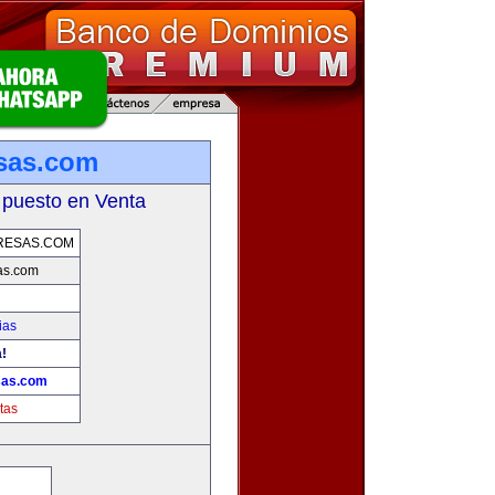
sas.com
 puesto en Venta
RESAS.COM
as.com
ias
a!
sas.com
tas