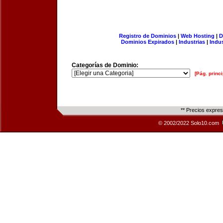
Registro de Dominios
|
Web Hosting
|
D
Dominios Expirados
|
Industrias
|
Indu
Categorías de Dominio:
[Pág. princi
** Precios expre
© 2002/2022 Solo10.com