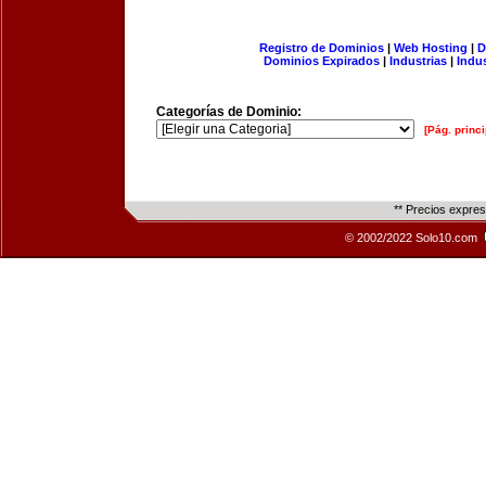
Registro de Dominios
|
Web Hosting
|
D
Dominios Expirados
|
Industrias
|
Indu
Categorías de Dominio:
[Pág. princi
** Precios expre
© 2002/2022 Solo10.com