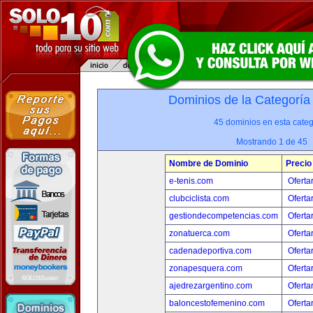
Dominios de la Categoría
45 dominios en esta categ
Mostrando 1 de 45
Nombre de Dominio
Precio
e-tenis.com
Oferta
clubciclista.com
Oferta
gestiondecompetencias.com
Oferta
zonatuerca.com
Oferta
cadenadeportiva.com
Oferta
zonapesquera.com
Oferta
ajedrezargentino.com
Oferta
baloncestofemenino.com
Oferta