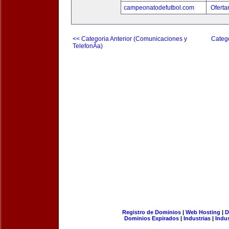
campeonatodefutbol.com
Oferta
<< Categoria Anterior (Comunicaciones y
Catego
TelefonÃ­a)
Registro de Dominios
|
Web Hosting
|
D
Dominios Expirados
|
Industrias
|
Indu