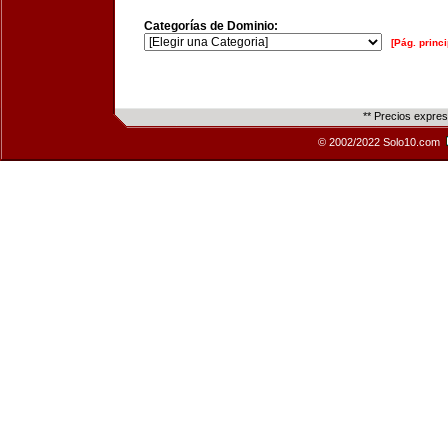
Categorías de Dominio:
[Pág. princi
** Precios expre
© 2002/2022 Solo10.com