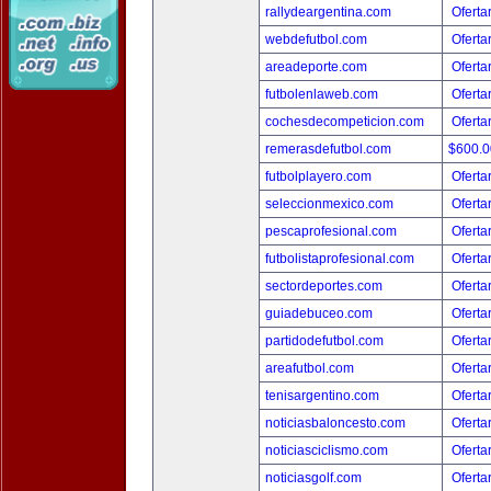
rallydeargentina.com
Oferta
webdefutbol.com
Oferta
areadeporte.com
Oferta
futbolenlaweb.com
Oferta
cochesdecompeticion.com
Oferta
remerasdefutbol.com
$600.
futbolplayero.com
Oferta
seleccionmexico.com
Oferta
pescaprofesional.com
Oferta
futbolistaprofesional.com
Oferta
sectordeportes.com
Oferta
guiadebuceo.com
Oferta
partidodefutbol.com
Oferta
areafutbol.com
Oferta
tenisargentino.com
Oferta
noticiasbaloncesto.com
Oferta
noticiasciclismo.com
Oferta
noticiasgolf.com
Oferta