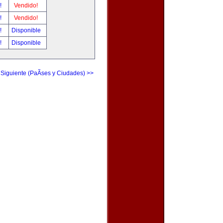
r!
Vendido!
r!
Vendido!
r!
Disponible
r!
Disponible
 Siguiente (PaÃ­ses y Ciudades) >>