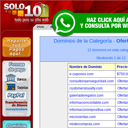
Dominios de la Categoría -
Ofer
12 dominios en esta categ
Mostrando 1 de 12
Nombre de Dominio
Precio
e-cupones.com
$750.
consultoriaenseguridad.com
Oferta
customersloyalty.com
Oferta
galeriaderegalos.com
Oferta
informacioncontable.com
Oferta
informacionimpositiva.com
Oferta
microventas.com
Oferta
mistercompras.com
Oferta