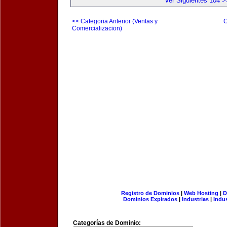
Ver Siguientes 104 >
<< Categoria Anterior (Ventas y
C
Comercializacion)
Registro de Dominios
|
Web Hosting
|
D
Dominios Expirados
|
Industrias
|
Indu
Categorías de Dominio: