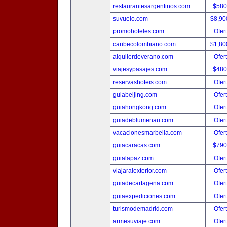
restaurantesargentinos.com
$580
suvuelo.com
$8,90
promohoteles.com
Ofer
caribecolombiano.com
$1,80
alquilerdeverano.com
Ofer
viajesypasajes.com
$480
reservashoteis.com
Ofer
guiabeijing.com
Ofer
guiahongkong.com
Ofer
guiadeblumenau.com
Ofer
vacacionesmarbella.com
Ofer
guiacaracas.com
$790
guialapaz.com
Ofer
viajaralexterior.com
Ofer
guiadecartagena.com
Ofer
guiaexpediciones.com
Ofer
turismodemadrid.com
Ofer
armesuviaje.com
Ofer