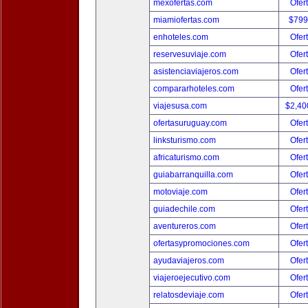
mexofertas.com
Ofer
miamiofertas.com
$799
enhoteles.com
Ofer
reservesuviaje.com
Ofer
asistenciaviajeros.com
Ofer
compararhoteles.com
Ofer
viajesusa.com
$2,40
ofertasuruguay.com
Ofer
linksturismo.com
Ofer
africaturismo.com
Ofer
guiabarranquilla.com
Ofer
motoviaje.com
Ofer
guiadechile.com
Ofer
aventureros.com
Ofer
ofertasypromociones.com
Ofer
ayudaviajeros.com
Ofer
viajeroejecutivo.com
Ofer
relatosdeviaje.com
Ofer